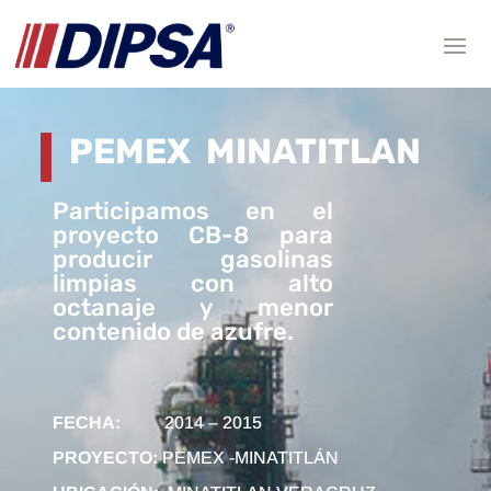
PEMEX MINATITLAN
Participamos en el
proyecto CB-8 para
producir gasolinas
limpias con alto
octanaje y menor
contenido de azufre.
FECHA:
2014 – 2015
PROYECTO:
PEMEX -MINATITLÁN