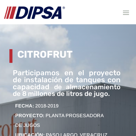
CITROFRUT
Participamos en el proyecto
de instalación de tanques con
capacidad
de almacenamiento
de 8 millones de litros de jugo.
FECHA:
2018-2019
PROYECTO:
PLANTA PROSESADORA
DE JUGOS
UBICACIÓN:
PASO LARGO, VERACRUZ