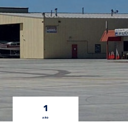
1
AÑO